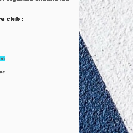
re club
:
n)​
ue​