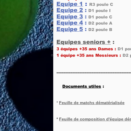
:
Equipe 1
R3 poule C
Equipe 2
:
D1 poule I
Equipe 3
:
D1 poule C
Equipe 4
:
D2 poule A
Equipe 5
:
D2 poule B
Equipes seniors +
:
3 équipes +35 ans Dames :
D1 po
1 équipe +35 ans Messieurs :
D2 
------------------------------------------
Documents utiles
:
*
Feuille de matchs dématérialisée
*
Feuille de composition d'équipe dém