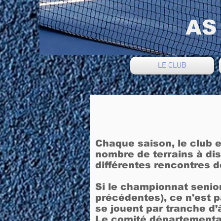
AS
LE CLUB
Chaque saison, le club 
nombre de terrains à dis
différentes rencontres 
Si le championnat senior
précédentes), ce n'est p
se jouent par tranche d
Le comité départemental 