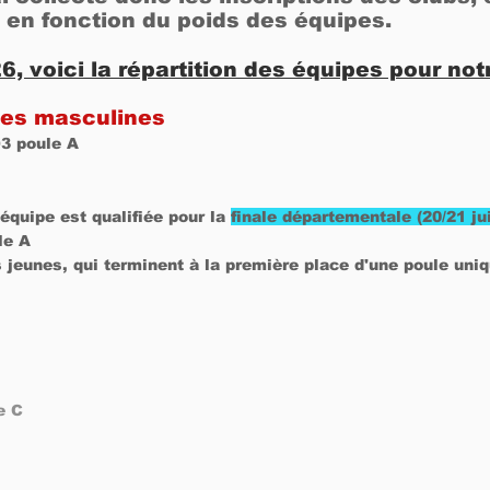
 en fonction du poids des équipes.
6, voici la répartition des équipes pour not
pes masculines
3 poule A
l'équipe est qualifiée pour la
finale départementale (20/21 jui
le A
 jeunes, qui terminent à la première place d'une poule uniq
e C