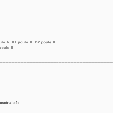
ule A, D1 poule D, D2 poule A
poule E
---------------------------------------------------------------------------
atérialisée