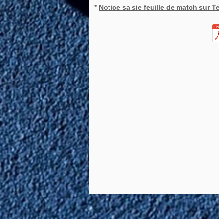
*
Notice saisie feuille de match sur T