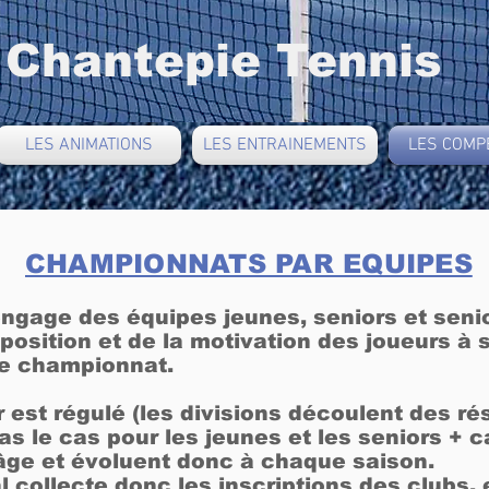
 Chantepie Tennis
LES ANIMATIONS
LES ENTRAINEMENTS
LES COMP
CHAMPIONNATS PAR EQUIPES
engage des équipes jeunes, seniors et senio
position et de la motivation des joueurs à 
de championnat.
 est régulé (les divisions découlent des ré
as le cas pour les jeunes et les seniors +
’âge et évoluent donc à chaque saison.
collecte donc les inscriptions des clubs, 