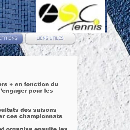
ETITIONS
LIENS UTILES
rs + en fonction du
s’engager pour les
sultats des saisons
 car ces championnats
et organise ensuite les