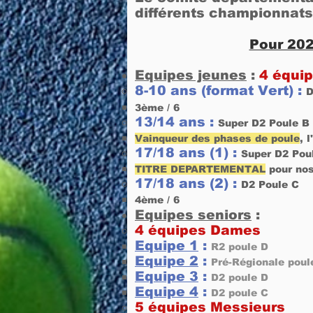
différents championnats
Pour 202
Equipes jeunes
:
4 équi
8-10 ans (format Vert) :
D
3ème / 6​
13/14 ans :
Super D2 Poule B
Vainqueur des phases de poule
, 
17/18 ans (1) :
Super D2 Pou
TITRE DEPARTEMENTAL
pour nos
17/18 ans (2) :
D2 Poule C
4ème / 6
Equipes seniors
:
4 équipes Dames
Equipe 1
:
R2 poule D
Equipe 2
:
Pré-Régionale poul
Equipe 3
:
D2 poule D
Equipe 4
:
D2 poule C
5 équipes Messieurs