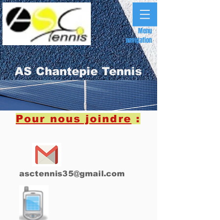
Menu
navigation
AS Chantepie Tennis
Pour nous joindre
:
asctennis35@gmail.com